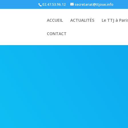
02.47.53.96.12
secretariat@ttjoue.info
ACCUEIL
ACTUALITÉS
Le TTJ à Pari
CONTACT