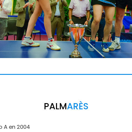
PALM
ARÈS
o A en 2004